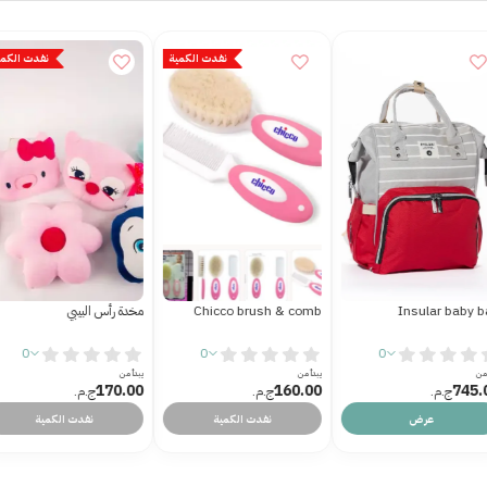
نفدت الكمية
نفدت الكمية
نفدت الكمي
Chicco brush & c
مخدة رأس البيبي
Set of 4 socks - باكيت ٤
شرابات
0
0
0
من
يبدأ من
يبدأ من
150.00
170.00
160.
ج.م.‏
ج.م.‏
ج.م.‏
نفدت الكمية
نفدت الكمية
نفدت الكمية