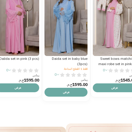
alida set in white (3 pcs)
Dalida set in pink (3 pcs)
Daida set in baby b
(3p
متاحة
0
0
0
يبدأ من
يبدأ من
1595.00
1595.00
ج.م.‏
ج.م.‏
من
1595.
ج.م.‏
عرض
عرض
عرض