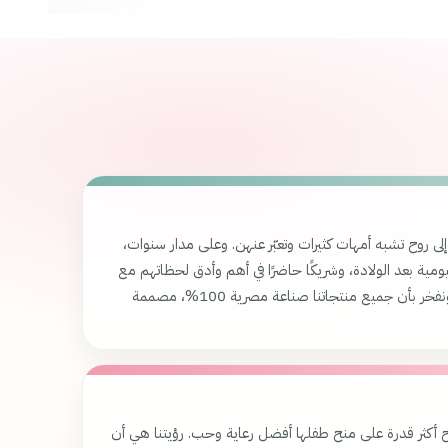
ى روح تشبه أمهات كثيرات وتعبّر عنهن. وعلى مدار سنوات،
يومية بعد الولادة، وشريكًا حاضرًا في أهم وأدق لحظاتهم مع
الأمومة. لي لي علامة تجارية مصرية مسجلة برقم 0509168، ونفخر بأن جميع منتجاتنا صناعة مصرية 100%، مصممة
بح أكثر قدرة على منح طفلها أفضل رعاية وحب. رؤيتنا هي أن