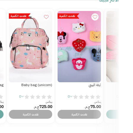
الاكثر مبيعا
نفدت الكمية
نفدت الكمية
omb
Insular baby bag
Baby bag (unicorn)
0
0
0
يبدأ من
يبدأ من
يبدأ 
00
745.00
725.00
ج.م.‏
ج.م.‏
ت الكمية
نفدت الكمية
عرض