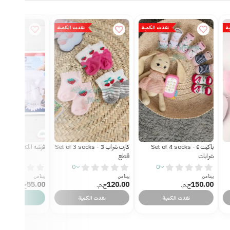
ة
نفدت الكمية
Set of 3 socks - كارت شراب 3
فرشة اللثة
Shower cap - شاور كاب فوم
قطع
فقط 1 القطع المتاحة
0
0
يبدأ من
يبدأ من
55.00
120.00
ج.م.‏
ج.م.‏
يبدأ من
70.00
ج.م.‏
نفدت الكمية
عرض
عرض